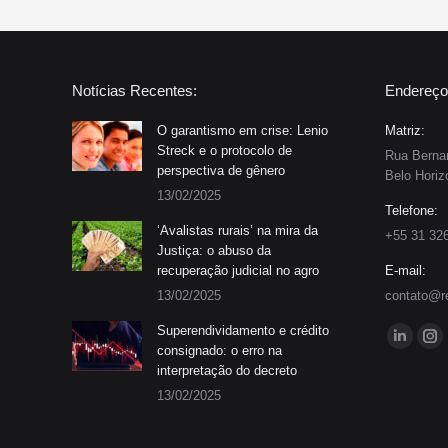
Notícias Recentes:
Endereço
O garantismo em crise: Lenio
Matriz:
Streck e o protocolo de
Rua Bernar
perspectiva de gênero
Belo Horiz
13/02/2025
Telefone:
‘Avalistas rurais’ na mira da
+55 31 32
Justiça: o abuso da
recuperação judicial no agro
E-mail:
13/02/2025
contato@r
Superendividamento e crédito
Encontre-
Linkedin
In
consignado: o erro na
interpretação do decreto
page
pa
13/02/2025
opens
op
in
in