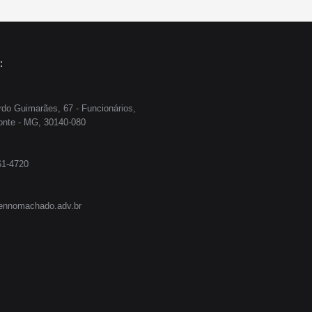
:
do Guimarães, 67 - Funcionários,
onte - MG, 30140-080
61-4720
ennomachado.adv.br
nos em:
stagram
ge
ens