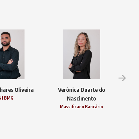
hares Oliveira
Verônica Duarte do
Th
Nascimento
N1 BMG
M
Massificado Bancário