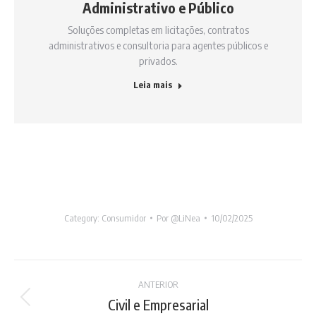
Administrativo e Público
Soluções completas em licitações, contratos
administrativos e consultoria para agentes públicos e
privados.
Leia mais
Category:
Consumidor
Por
@LiNea
10/02/2025
Project
ANTERIOR
navigation
Civil e Empresarial
Previous