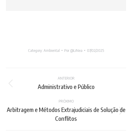
Category:
Ambiental
Por
@LiNea
07/02/2025
Project
ANTERIOR
navigation
Administrativo e Público
Previous
project:
PRÓXIMO
Arbitragem e Métodos Extrajudiciais de Solução de
Next
Conflitos
project: