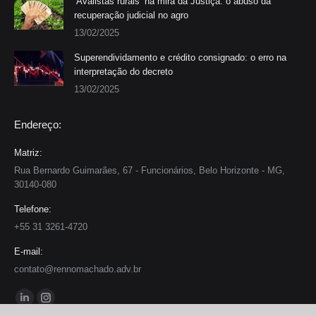
‘Avalistas rurais’ na mira da Justiça: o abuso da
recuperação judicial no agro
13/02/2025
Superendividamento e crédito consignado: o erro na
interpretação do decreto
13/02/2025
Endereço:
Matriz:
Rua Bernardo Guimarães, 67 - Funcionários, Belo Horizonte - MG,
30140-080
Telefone:
+55 31 3261-4720
E-mail:
contato@rennomachado.adv.br
Encontre-nos em:
Linkedin
Instagram