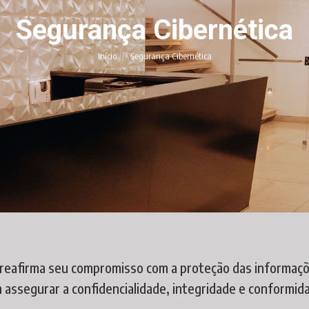
Segurança Cibernética
Você está aqui:
Início
Segurança Cibernética
reafirma seu compromisso com a proteção das informaçõe
 assegurar a confidencialidade, integridade e conformi