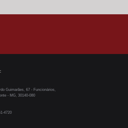
:
do Guimarães, 67 - Funcionários,
onte - MG, 30140-080
61-4720