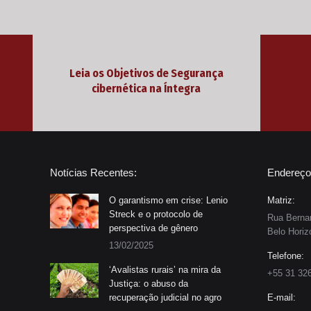
Leia os Objetivos de Segurança
cibernética na Íntegra
Notícias Recentes:
Endereço
O garantismo em crise: Lenio
Matriz:
Streck e o protocolo de
Rua Bernar
perspectiva de gênero
Belo Horiz
13/02/2025
Telefone:
‘Avalistas rurais’ na mira da
+55 31 32
Justiça: o abuso da
recuperação judicial no agro
E-mail: