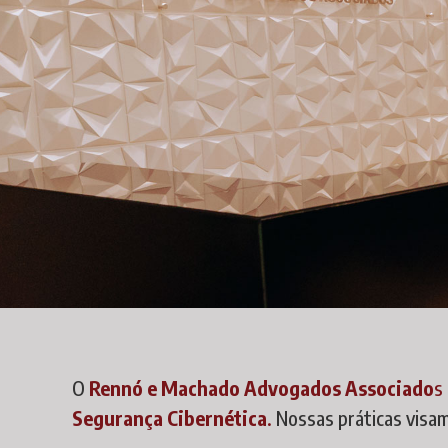
O
Rennó e Machado Advogados Associado
s
Segurança Cibernética
.
Nossas práticas visam