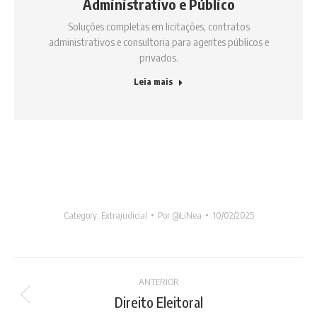
Administrativo e Público
Soluções completas em licitações, contratos
administrativos e consultoria para agentes públicos e
privados.
Leia mais
Category:
Extrajudicial
Por
@LiNea
10/02/2025
Project
ANTERIOR
navigation
Direito Eleitoral
Previous