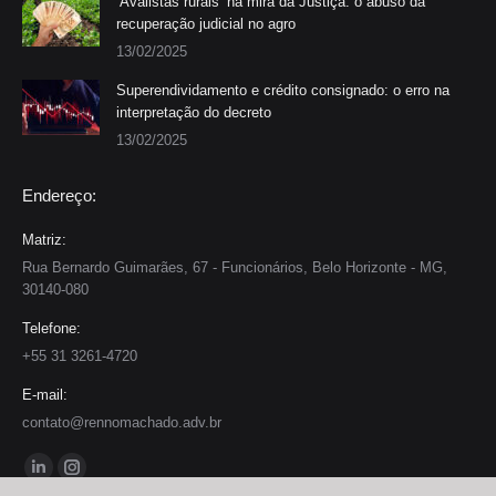
‘Avalistas rurais’ na mira da Justiça: o abuso da
recuperação judicial no agro
13/02/2025
Superendividamento e crédito consignado: o erro na
interpretação do decreto
13/02/2025
Endereço:
Matriz:
Rua Bernardo Guimarães, 67 - Funcionários, Belo Horizonte - MG,
30140-080
Telefone:
+55 31 3261-4720
E-mail:
contato@rennomachado.adv.br
Encontre-nos em:
Linkedin
Instagram