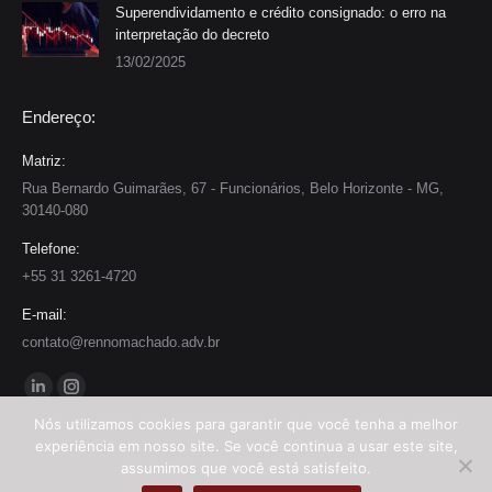
Superendividamento e crédito consignado: o erro na
interpretação do decreto
13/02/2025
Endereço:
Matriz:
Rua Bernardo Guimarães, 67 - Funcionários, Belo Horizonte - MG,
30140-080
Telefone:
+55 31 3261-4720
E-mail:
contato@rennomachado.adv.br
Encontre-nos em:
Linkedin
Instagram
Nós utilizamos cookies para garantir que você tenha a melhor
page
page
experiência em nosso site. Se você continua a usar este site,
opens
opens
assumimos que você está satisfeito.
Todos os direitos reservados - 2025 | Rennó e Machado Advogados Associados
in
in