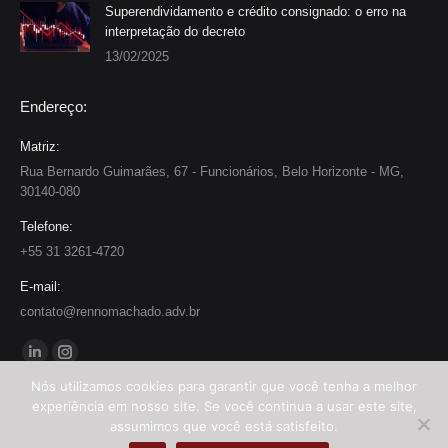
Superendividamento e crédito consignado: o erro na
interpretação do decreto
13/02/2025
Endereço:
Matriz:
Rua Bernardo Guimarães, 67 - Funcionários, Belo Horizonte - MG,
30140-080
Telefone:
+55 31 3261-4720
E-mail:
contato@rennomachado.adv.br
Encontre-nos em:
Linkedin
Instagram
Nós utilizamos cookies para garantir que você tenha a melhor
page
page
experiência em nosso site. Se você continua a usar este site,
opens
opens
assumimos que você está satisfeito.
Todos os direitos reservados - 2025 | Rennó e Machado Advogados Associados
in
in