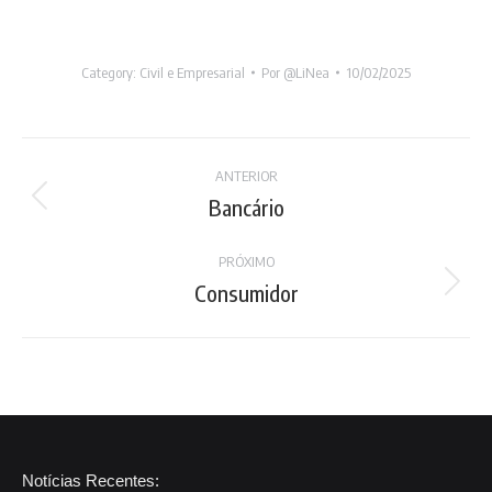
Category:
Civil e Empresarial
Por
@LiNea
10/02/2025
Project
ANTERIOR
navigation
Bancário
Previous
project:
PRÓXIMO
Consumidor
Next
project:
Notícias Recentes: