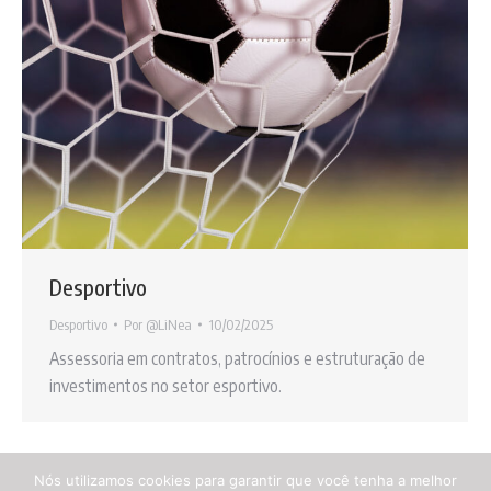
Desportivo
Desportivo
Por
@LiNea
10/02/2025
Assessoria em contratos, patrocínios e estruturação de
investimentos no setor esportivo.
Nós utilizamos cookies para garantir que você tenha a melhor