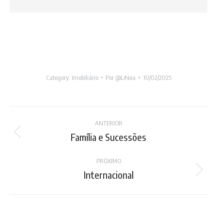
Category:
Imobiliário
Por
@LiNea
10/02/2025
Project
ANTERIOR
navigation
Família e Sucessões
Previous
project:
PRÓXIMO
Internacional
Next
project: