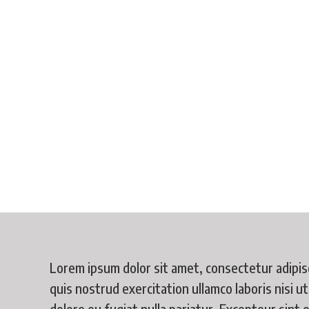
Lorem ipsum dolor sit amet, consectetur adipisc
quis nostrud exercitation ullamco laboris nisi u
dolore eu fugiat nulla pariatur. Excepteur sint 