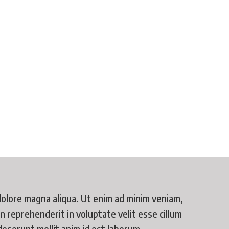
dolore magna aliqua. Ut enim ad minim veniam,
n reprehenderit in voluptate velit esse cillum
 deserunt mollit anim id est laborum.