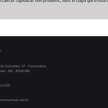
:
do Guimarães, 67 - Funcionários,
onte - MG, 30140-080
61-4720
ennomachado.adv.br