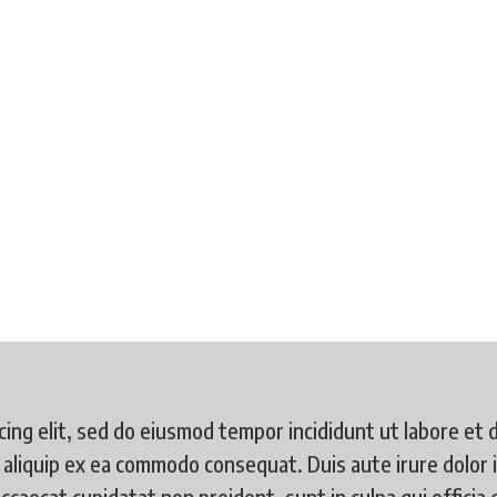
Sustentabilidade
Você está aqui:
Início
Sustentabilidade
ing elit, sed do eiusmod tempor incididunt ut labore et 
t aliquip ex ea commodo consequat. Duis aute irure dolor i
occaecat cupidatat non proident, sunt in culpa qui officia