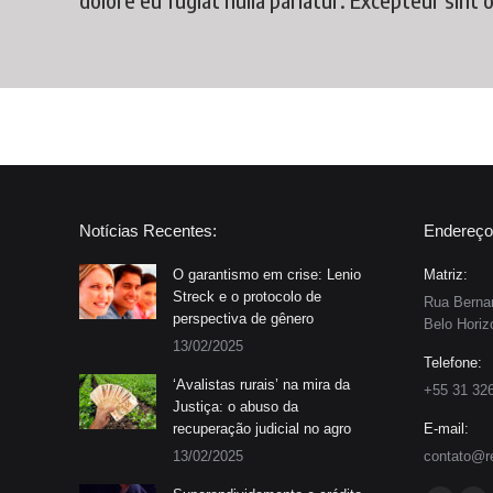
Notícias Recentes:
Endereço
O garantismo em crise: Lenio
Matriz:
Streck e o protocolo de
Rua Bernar
perspectiva de gênero
Belo Horiz
13/02/2025
Telefone:
‘Avalistas rurais’ na mira da
+55 31 32
Justiça: o abuso da
recuperação judicial no agro
E-mail:
13/02/2025
contato@r