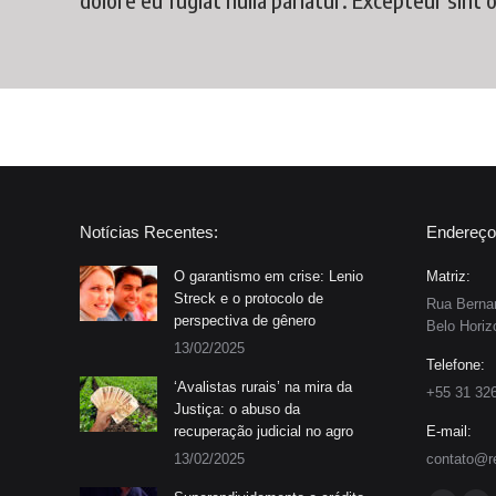
Notícias Recentes:
Endereço
O garantismo em crise: Lenio
Matriz:
Streck e o protocolo de
Rua Bernar
perspectiva de gênero
Belo Horiz
13/02/2025
Telefone:
‘Avalistas rurais’ na mira da
+55 31 32
Justiça: o abuso da
recuperação judicial no agro
E-mail:
13/02/2025
contato@r