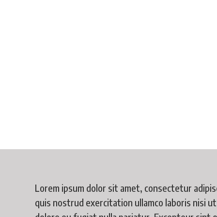
Lorem ipsum dolor sit amet, consectetur adipisc
quis nostrud exercitation ullamco laboris nisi u
dolore eu fugiat nulla pariatur. Excepteur sint 