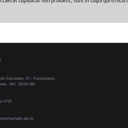
:
do Guimarães, 67 - Funcionários,
onte - MG, 30140-080
61-4720
ennomachado.adv.br