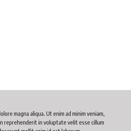
dolore magna aliqua. Ut enim ad minim veniam,
n reprehenderit in voluptate velit esse cillum
 deserunt mollit anim id est laborum.