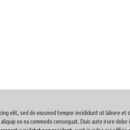
Adequação à LGPD
Você está aqui:
Início
Adequação à LGPD
ing elit, sed do eiusmod tempor incididunt ut labore et 
t aliquip ex ea commodo consequat. Duis aute irure dolor i
occaecat cupidatat non proident, sunt in culpa qui officia